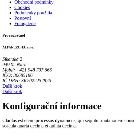
Obchodní podmínky
Cookies
Podmienky použitia
Postovní
Fotogalerie
Provozovatel
ALFANERO-EU s.r.o.
Síkarská 2
949 05 Nitra
Mobil: +421 948 707 666
IČO: 36685186
IČ DPH: SK2022252826
Další krok
Další krok
Konfigurační informace
Claritas est etiam processus dynamicus, qui sequitur mutationem cons
seacula quarta decima et quinta decima.