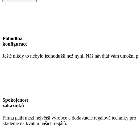
120kg
990
x
457mm
množství
Pohodlná
konfigurace
Ještě nikdy to nebylo jednodušší než nyní. Náš návrhář vám umožní p
Spokojenost
zákazníků
Firma patří mezi největší výrobce a dodavatele regálové techniky pro
klademe na kvalitu našich regálů.