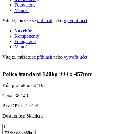
Fotogalerie
Manuál
Vítejte, můžete se
přihlásit
nebo
vytvořit účet
Návrhář
Komponenty
Fotogalerie
Manuál
Vítejte, můžete se
přihlásit
nebo
vytvořit účet
Polica štandard 120kg 990 x 457mm
Kód produktu: 004162
Cena: 38.14 €
Bez DPH: 31.01 €
Skladem
Polica
štandard
Přidat do košíku