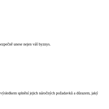
bezpečně unese nejen váš byznys.
je výsledkem splnění jejich náročných požadavků a důrazem, jaký