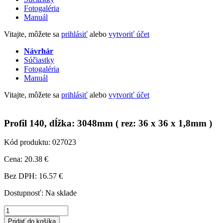
Fotogaléria
Manuál
Vitajte, môžete sa
prihlásiť
alebo
vytvoriť účet
Návrhár
Súčiastky
Fotogaléria
Manuál
Vitajte, môžete sa
prihlásiť
alebo
vytvoriť účet
Profil 140, dĺžka: 3048mm ( rez: 36 x 36 x 1,8mm )
Kód produktu: 027023
Cena: 20.38 €
Bez DPH: 16.57 €
Na sklade
množstvo
Profil
Pridať do košíka