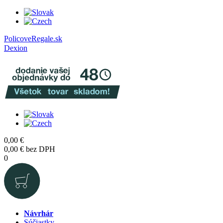
PolicoveRegale.sk
Dexion
0,00
€
0,00
€
bez DPH
0
Návrhár
Súčiastky