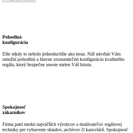
140,
dĺžka:
3048mm
(
rez:
36
x
Pohodlná
36
konfigurácia
x
1,8mm
Ešte nikdy to nebolo jednoduchšie ako teraz. Náš návrhár Vám
)
umožní pohodlnú a hlavne zrozumiteľnú konfiguráciu kvalitného
regálu, ktorý bezpečne unesie nielen Váš biznis.
Spokojnosť
zákazníkov
Firma patrí medzi najväčších výrobcov a dodávateľov regálovej
techniky pre vybavenie skladov, archívov či kancelárií. Spokojnosť