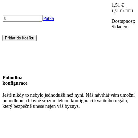
zvýšenou
1,51
€
nosnosťou
1,51
€
s DPH
180kg
Pätka
990
Pätka
množství
x
Skladem
305mm
množství
Přidat do košíku
Pohodlná
konfigurace
Ještě nikdy to nebylo jednodušší než nyní. Náš návrhář vám umožní
pohodlnou a hlavně srozumitelnou konfiguraci kvalitního regálu,
který bezpečně unese nejen váš byznys.