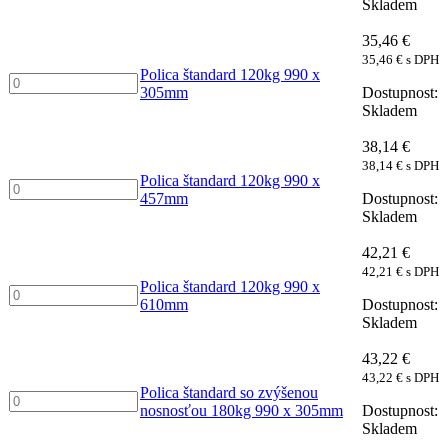
Skladem
120kg
915
35,46
€
x
35,46
€
s DPH
610mm
Polica štandard 120kg 990 x
Polica
množství
305mm
štandard
Skladem
120kg
990
38,14
€
x
38,14
€
s DPH
305mm
Polica štandard 120kg 990 x
Polica
množství
457mm
štandard
Skladem
120kg
990
42,21
€
x
42,21
€
s DPH
457mm
Polica štandard 120kg 990 x
Polica
množství
610mm
štandard
Skladem
120kg
990
43,22
€
x
43,22
€
s DPH
610mm
Polica štandard so zvýšenou
Polica
množství
nosnosťou 180kg 990 x 305mm
štandard
Skladem
so