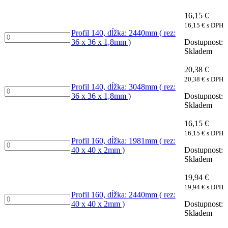
dĺžka:
1981mm
16,15
€
(
16,15
€
s DPH
rez:
Profil 140, dĺžka: 2440mm ( rez:
Profil
36
36 x 36 x 1,8mm )
140,
x
Skladem
dĺžka:
36
2440mm
x
20,38
€
(
1,8mm
20,38
€
s DPH
rez:
)
Profil 140, dĺžka: 3048mm ( rez:
Profil
36
množství
36 x 36 x 1,8mm )
140,
x
Skladem
dĺžka:
36
3048mm
x
16,15
€
(
1,8mm
16,15
€
s DPH
rez:
)
Profil 160, dĺžka: 1981mm ( rez:
Profil
36
množství
40 x 40 x 2mm )
160,
x
Skladem
dĺžka:
36
1981mm
x
19,94
€
(
1,8mm
19,94
€
s DPH
rez:
)
Profil 160, dĺžka: 2440mm ( rez:
Profil
40
množství
40 x 40 x 2mm )
160,
x
Skladem
dĺžka:
40
2440mm
x