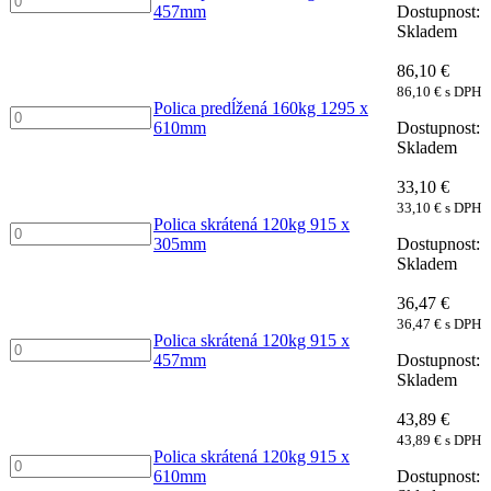
množství
457mm
predĺžená
Skladem
160kg
1295
86,10
€
x
86,10
€
s DPH
457mm
Polica predĺžená 160kg 1295 x
Polica
množství
610mm
predĺžená
Skladem
160kg
1295
33,10
€
x
33,10
€
s DPH
610mm
Polica skrátená 120kg 915 x
Polica
množství
305mm
skrátená
Skladem
120kg
915
36,47
€
x
36,47
€
s DPH
305mm
Polica skrátená 120kg 915 x
Polica
množství
457mm
skrátená
Skladem
120kg
915
43,89
€
x
43,89
€
s DPH
457mm
Polica skrátená 120kg 915 x
Polica
množství
610mm
skrátená