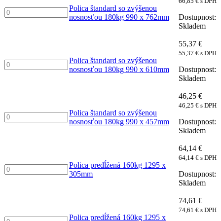
66,85
€
s DPH
180kg
Polica štandard so zvýšenou
Polica
990
nosnosťou 180kg 990 x 762mm
štandard
x
Skladem
so
915mm
zvýšenou
množství
55,37
€
nosnosťou
55,37
€
s DPH
180kg
Polica štandard so zvýšenou
Polica
990
nosnosťou 180kg 990 x 610mm
štandard
x
Skladem
so
762mm
zvýšenou
množství
46,25
€
nosnosťou
46,25
€
s DPH
180kg
Polica štandard so zvýšenou
Polica
990
nosnosťou 180kg 990 x 457mm
štandard
x
Skladem
so
610mm
zvýšenou
množství
64,14
€
nosnosťou
64,14
€
s DPH
180kg
Polica predĺžená 160kg 1295 x
Polica
990
305mm
predĺžená
x
Skladem
160kg
457mm
1295
množství
74,61
€
x
74,61
€
s DPH
305mm
Polica predĺžená 160kg 1295 x
Polica