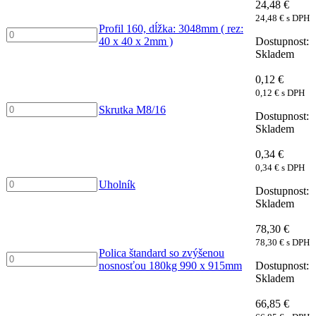
24,48
€
(
2mm
24,48
€
s DPH
rez:
)
Profil 160, dĺžka: 3048mm ( rez:
Profil
40
množství
40 x 40 x 2mm )
160,
x
Skladem
dĺžka:
40
3048mm
x
0,12
€
(
2mm
0,12
€
s DPH
rez:
)
Skrutka
40
Skrutka M8/16
množství
M8/16
x
Skladem
množství
40
x
0,34
€
2mm
0,34
€
s DPH
)
Uholník
Uholník
množství
množství
Skladem
78,30
€
78,30
€
s DPH
Polica štandard so zvýšenou
Polica
nosnosťou 180kg 990 x 915mm
štandard
Skladem
so
zvýšenou
66,85
€
nosnosťou