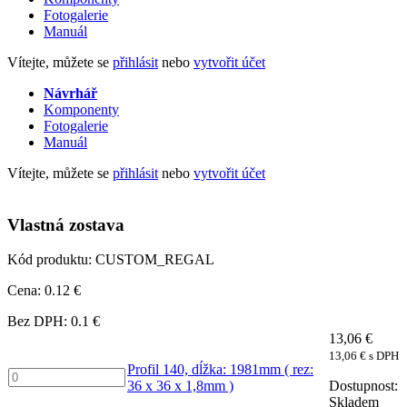
Fotogalerie
Manuál
Vítejte, můžete se
přihlásit
nebo
vytvořit účet
Návrhář
Komponenty
Fotogalerie
Manuál
Vítejte, můžete se
přihlásit
nebo
vytvořit účet
Vlastná zostava
Kód produktu: CUSTOM_REGAL
Cena: 0.12 €
Bez DPH: 0.1 €
13,06
€
13,06
€
s DPH
Profil 140, dĺžka: 1981mm ( rez:
Profil
36 x 36 x 1,8mm )
140,
Skladem