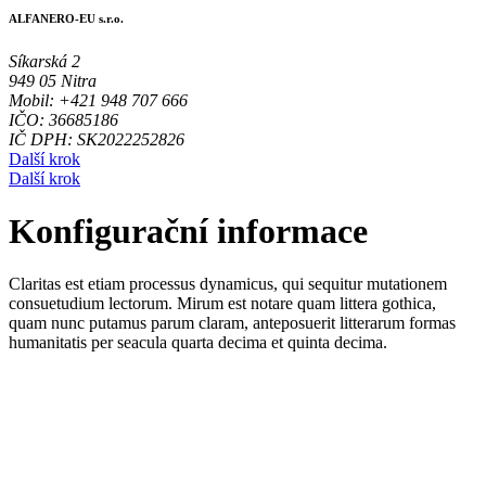
ALFANERO-EU s.r.o.
Síkarská 2
949 05 Nitra
Mobil: +421 948 707 666
IČO: 36685186
IČ DPH: SK2022252826
Další krok
Další krok
Konfigurační informace
Claritas est etiam processus dynamicus, qui sequitur mutationem
consuetudium lectorum. Mirum est notare quam littera gothica,
quam nunc putamus parum claram, anteposuerit litterarum formas
humanitatis per seacula quarta decima et quinta decima.