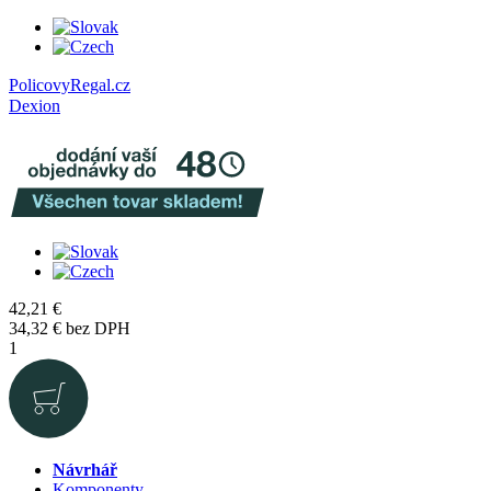
PolicovyRegal.cz
Dexion
42,21
€
34,32
€
bez DPH
1
Návrhář
Komponenty