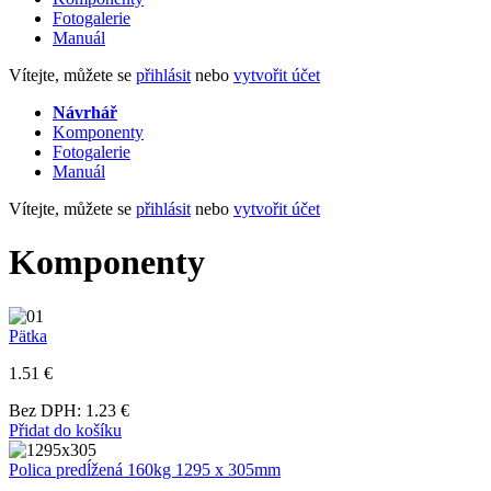
Fotogalerie
Manuál
Vítejte, můžete se
přihlásit
nebo
vytvořit účet
Návrhář
Komponenty
Fotogalerie
Manuál
Vítejte, můžete se
přihlásit
nebo
vytvořit účet
Komponenty
Pätka
1.51 €
Bez DPH: 1.23 €
Přidat do košíku
Polica predĺžená 160kg 1295 x 305mm