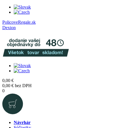
PolicoveRegale.sk
Dexion
0,00
€
0,00
€
bez DPH
0
Návrhár
Súčiastky