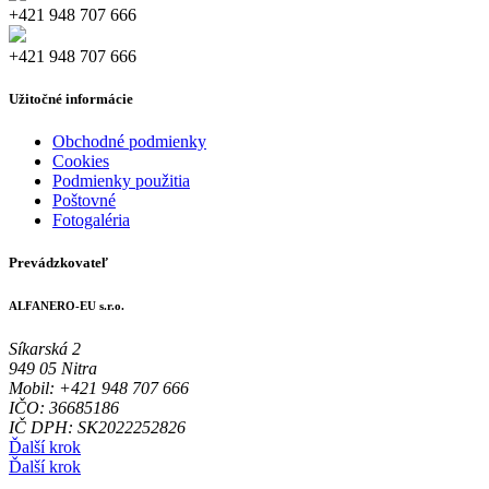
+421 948 707 666
+421 948 707 666
Užitočné informácie
Obchodné podmienky
Cookies
Podmienky použitia
Poštovné
Fotogaléria
Prevádzkovateľ
ALFANERO-EU s.r.o.
Síkarská 2
949 05 Nitra
Mobil: +421 948 707 666
IČO: 36685186
IČ DPH: SK2022252826
Ďalší krok
Ďalší krok