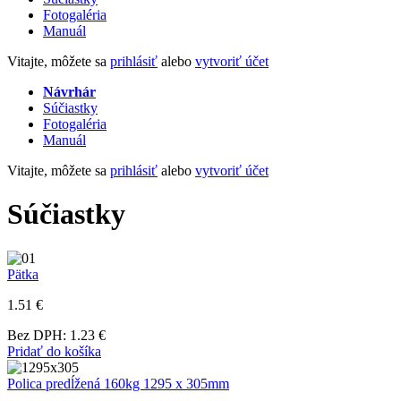
Fotogaléria
Manuál
Vitajte, môžete sa
prihlásiť
alebo
vytvoriť účet
Návrhár
Súčiastky
Fotogaléria
Manuál
Vitajte, môžete sa
prihlásiť
alebo
vytvoriť účet
Súčiastky
Pätka
1.51 €
Bez DPH: 1.23 €
Pridať do košíka
Polica predĺžená 160kg 1295 x 305mm