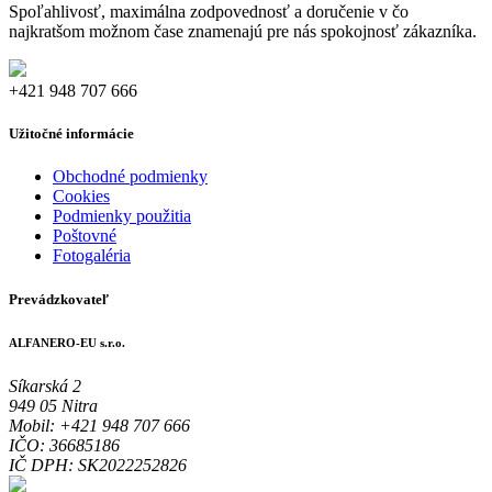
Spoľahlivosť, maximálna zodpovednosť a doručenie v čo
najkratšom možnom čase znamenajú pre nás spokojnosť zákazníka.
+421 948 707 666
Užitočné informácie
Obchodné podmienky
Cookies
Podmienky použitia
Poštovné
Fotogaléria
Prevádzkovateľ
ALFANERO-EU s.r.o.
Síkarská 2
949 05 Nitra
Mobil: +421 948 707 666
IČO: 36685186
IČ DPH: SK2022252826